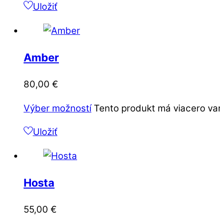
Uložiť
Amber
80,00
€
Výber možností
Tento produkt má viacero var
Uložiť
Hosta
55,00
€