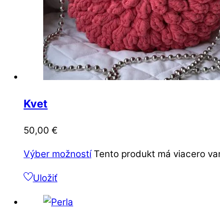
Kvet
50,00
€
Výber možností
Tento produkt má viacero var
Uložiť