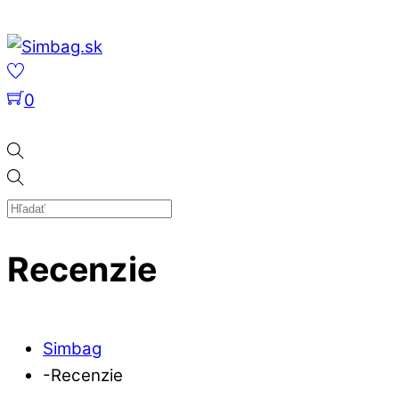
Skip
Menu
to
content
0
Recenzie
Simbag
-
Recenzie