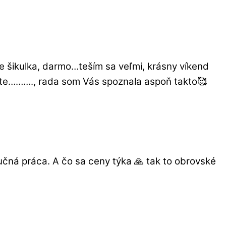
te šikulka, darmo…teším sa veľmi, krásny víkend
verte………., rada som Vás spoznala aspoň takto🥰
čná práca. A čo sa ceny týka 🙏 tak to obrovské