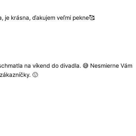
la, je krásna, ďakujem veľmi pekne🥰
ď schmatla na víkend do divadla. 😅 Nesmierne Vám
zákazníčky. 🙂