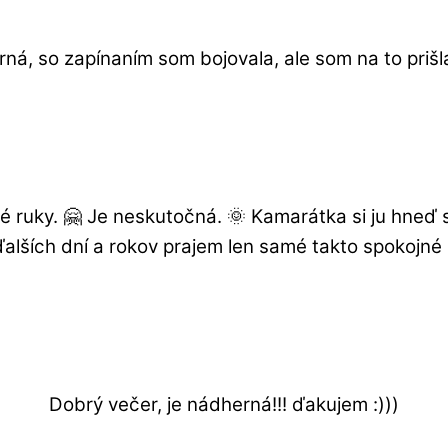
rná, so zapínaním som bojovala, ale som na to priš
té ruky. 🤗 Je neskutočná. 🌞 Kamarátka si ju hne
alších dní a rokov prajem len samé takto spokojné 
Dobrý večer, je nádherná!!! ďakujem :)))