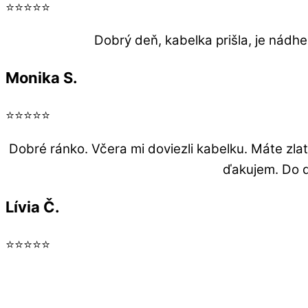
⭐⭐⭐⭐⭐
Dobrý deň, kabelka prišla, je nádhe
Monika S.
⭐⭐⭐⭐⭐
Dobré ránko. Včera mi doviezli kabelku. Máte zla
ďakujem. Do ď
Lívia Č.
⭐⭐⭐⭐⭐