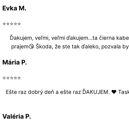
Evka M.
⭐⭐⭐⭐⭐
Ďakujem, veľmi, veľmi ďakujem…ta čierna kabela
prajem😘 Škoda, že ste tak ďaleko, pozvala by
Mária P.
⭐⭐⭐⭐⭐
Ešte raz dobrý deň a ešte raz ĎAKUJEM. ❤️ Task
Valéria P.