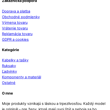
Zákaznícka podpora
Doprava a platba
Obchodné podmienky
Výmena tovaru
Vrátenie tovaru
Reklamácia tovaru
GDPR a cookies
Kategórie
Kabelky a tašky
Ruksaky
Ľadvinky
Komponenty a materiál
Ostatné
O mne
Moje produkty vznikajú s láskou a trpezlivosťou. Každý model
je originál – pre ženy, ktoré majú svoj štýl a neboja sa ho