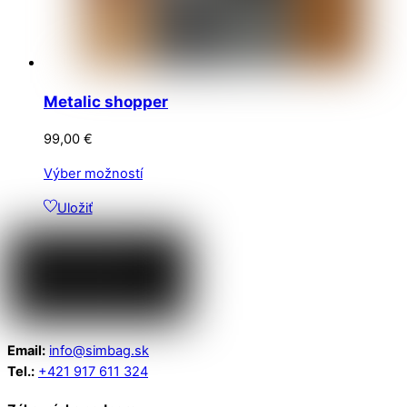
Metalic shopper
99,00
€
Tento
Výber možností
produkt
Uložiť
má
viacero
variantov.
Možnosti
si
môžete
vybrať
Email:
info@simbag.sk
na
Tel.:
+421 917 611 324
stránke
produktu.