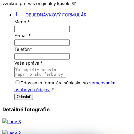
vznikne pre vás originálny kúsok. 💛
OBJEDNÁVKOVÝ FORMULÁR
Meno
*
E-mail
*
Telefón
*
Vaša správa
*
Odoslaním formulára súhlasím so
spracovaním
osobných údajov
.
*
Odoslať
Detailné fotografie