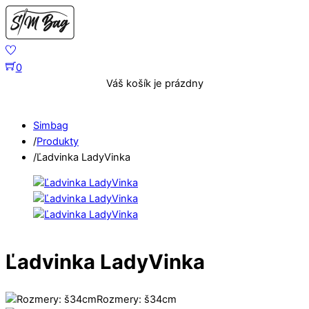
Skip
to
content
0
Váš košík je prázdny
Menu
Simbag
/
Produkty
/
Ľadvinka LadyVinka
Ľadvinka LadyVinka
Rozmery: š34cm