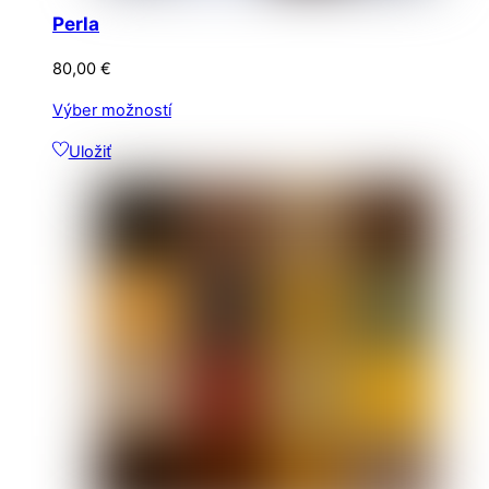
Perla
80,00
€
Tento
Výber možností
produkt
Uložiť
má
viacero
variantov.
Možnosti
si
môžete
vybrať
na
stránke
produktu.