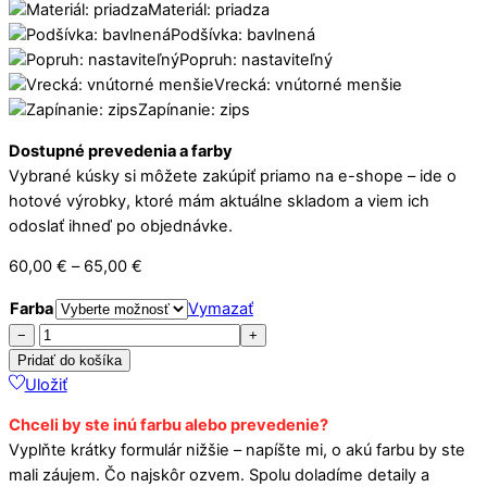
Materiál: priadza
Podšívka: bavlnená
Popruh: nastaviteľný
Vrecká: vnútorné menšie
Zapínanie: zips
Dostupné prevedenia a farby
Vybrané kúsky si môžete zakúpiť priamo na e-shope – ide o
hotové výrobky, ktoré mám aktuálne skladom a viem ich
odoslať ihneď po objednávke.
Price
60,00
€
–
65,00
€
range:
Farba
Vymazať
60,00 €
množstvo
−
+
through
Ľadvinka
Pridať do košíka
65,00 €
LadyVinka
Uložiť
Chceli by ste inú farbu alebo prevedenie?
Vyplňte krátky formulár nižšie – napíšte mi, o akú farbu by ste
mali záujem. Čo najskôr ozvem. Spolu doladíme detaily a